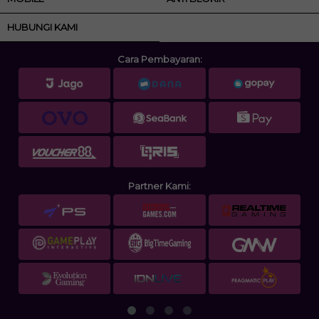
HUBUNGI KAMI
Cara Pembayaran:
Partner Kami: