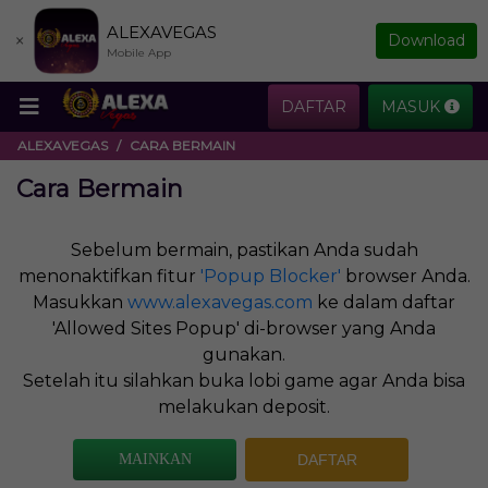
ALEXAVEGAS
×
Download
Mobile App
DAFTAR
MASUK
ALEXAVEGAS
CARA BERMAIN
Cara Bermain
Sebelum bermain, pastikan Anda sudah
menonaktifkan fitur
'Popup Blocker'
browser Anda.
Masukkan
www.alexavegas.com
ke dalam daftar
'Allowed Sites Popup' di-browser yang Anda
gunakan.
Setelah itu silahkan buka lobi game agar Anda bisa
melakukan deposit.
MAINKAN
DAFTAR