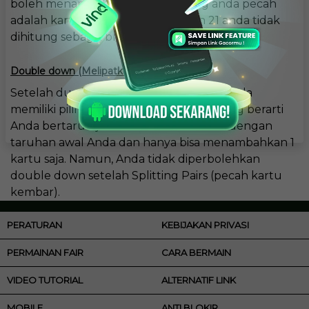
boleh menambah 1 kartu apabila yg anda pecah
adalah kartu AS. Apabila berjumlah 21 anda tidak
dihitung sebagai blackjack.
Double down (Melipatkan)
Setelah dua kartu pertama dibagikan, Anda
memiliki pilihan untuk double down, yang berarti
Anda bertaruh jumlah tambahan sama dengan
taruhan awal Anda dan hanya bisa menambahkan 1
kartu saja. Namun, Anda tidak diperbolehkan
double down setelah Splitting Pairs (pecah kartu
kembar).
PERATURAN
KEBIJAKAN PRIVASI
PERMAINAN FAIR
CARA BERMAIN
VIDEO TUTORIAL
ALTERNATIF LINK
MOBILE
ANTI BLOKIR