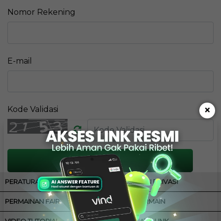
Nomor Rekening
E-mail
×
Kode Validasi
PROSES
PERATURAN
KEBIJAKAN PRIVASI
PERMAINAN FAIR
CARA BERMAIN
VIDEO TUTORIAL
ALTERNATIF LINK