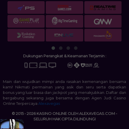
Dukungan Perangkat & Keamanan Terjamin :
Main dan wujudkan mimpi anda rasakan kemenangan bersama
kami! Nikmati permainan yang asik dan seru serta dapatkan
bonus yang luar biasa dan jackpot yang menakjubkan. Daftar dan
bergabung sekarang juga bersama dengan Agen Judi Casino
Online Terpercaya
Alexavegas
© 2015 - 2026 KASINO ONLINE OLEH ALEXAVEGAS.COM -
SELURUH HAK CIPTA DILINDUNGI