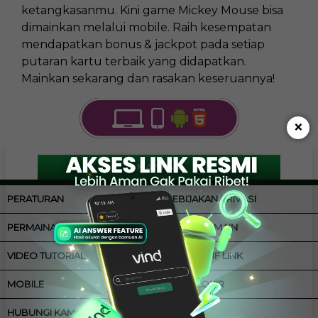
ketangkasanmu. Kini game Mickey Mouse bisa
dimainkan melalui mobile. Raih kesempatan
mendapatkan bonus & jackpot pada setiap
putaran kartu terbaik yang didapatkan.
Mainkan sekarang dan rasakan keseruannya!
×
MAINKAN
PERATURAN
KEBIJAKAN PRIVASI
PERMAINAN FAIR
CARA BERMAIN
VIDEO TUTORIAL
ALTERNATIF LINK
MOBILE
ANTI BLOKIR
HUBUNGI KAMI