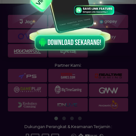
Cara Pembayaran:
Partner Kami:
Dukungan Perangkat & Keamanan Terjamin :