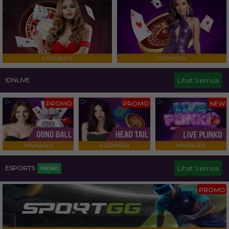
MAINKAN
MAINKAN
Lihat Semua
IDNLIVE
PROMO
PROMO
NEW
MAINKAN
MAINKAN
MAINKAN
ESPORTS
Lihat Semua
PROMO
PROMO