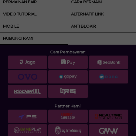
PERMAINAN FAIR
CARA BERMAIN
VIDEO TUTORIAL
ALTERNATIF LINK
MOBILE
ANTI BLOKIR
HUBUNGI KAMI
Cara Pembayaran:
Partner Kami: