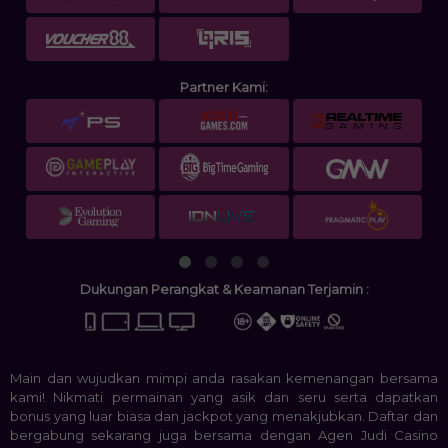
Partner Kami:
Dukungan Perangkat & Keamanan Terjamin :
Main dan wujudkan mimpi anda rasakan kemenangan bersama
kami! Nikmati permainan yang asik dan seru serta dapatkan
bonus yang luar biasa dan jackpot yang menakjubkan. Daftar dan
bergabung sekarang juga bersama dengan Agen Judi Casino