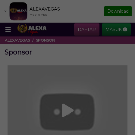
ALEXAVEGAS
×
Download
Mobile App
DAFTAR
MASUK
ALEXAVEGAS
SPONSOR
Sponsor