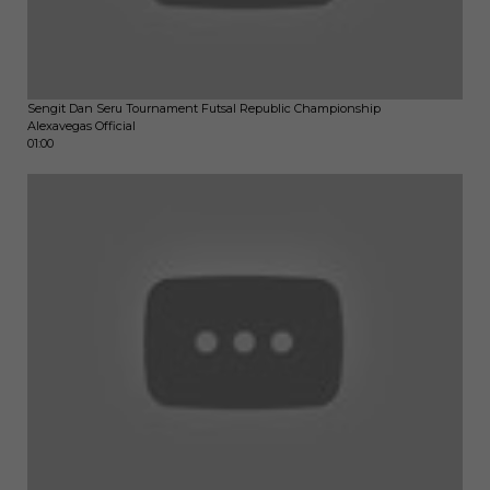
Sengit Dan Seru Tournament Futsal Republic Championship
Alexavegas Official
01:00