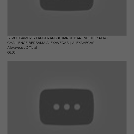
SERU!! GAMER'S TANGERANG KUMPUL BARENG DI E-SPORT
CHALLENGE BERSAMA ALEXAVEGAS || ALEXAVEGAS
Alexavegas Official
06:08