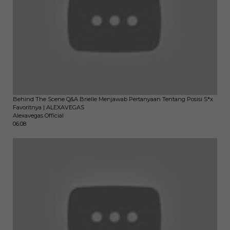
Behind The Scene Q&A Brielle Menjawab Pertanyaan Tentang Posisi S*x
Favoritnya | ALEXAVEGAS
Alexavegas Official
06:08