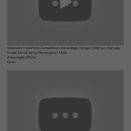
Keseruan InstaPhoto Competition AlexaVegas Dengan Ditemani Banyak
Model Cantik Yang Memanjakan Mata
Alexavegas Official
00:40