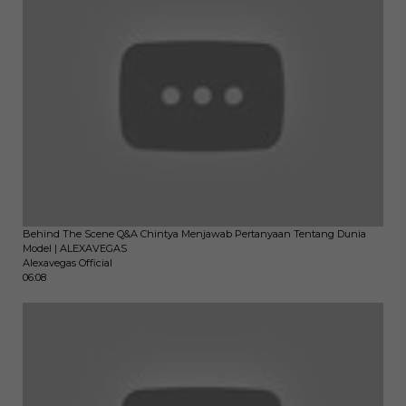
Behind The Scene Q&A Chintya Menjawab Pertanyaan Tentang Dunia
Model | ALEXAVEGAS
Alexavegas Official
06:08