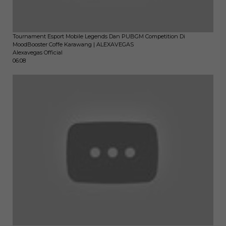
Tournament Esport Mobile Legends Dan PUBGM Competition Di
MoodBooster Coffe Karawang | ALEXAVEGAS
Alexavegas Official
06:08